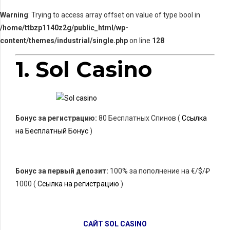
Warning
: Trying to access array offset on value of type bool in
/home/ttbzp1140z2g/public_html/wp-
content/themes/industrial/single.php
on line
128
1.
Sol Casino
Бонус за регистрацию:
80 Бесплатных Спинов (
Ссылка
на Бесплатный Бонус
)
Бонус за первый депозит:
100% за пополнение на €/$/₽
1000 (
Ссылка на регистрацию
)
САЙТ SOL CASINO