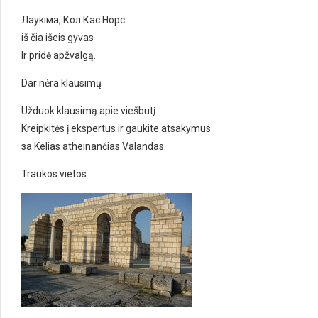
Лаукіма, Кол Кас Норс
iš čia išeis gyvas
Ir pridė apžvalgą.
Dar nėra klausimų
Užduok klausimą apie viešbutį
Kreipkitės į ekspertus ir gaukite atsakymus
за Kelias atheinančias Valandas.
Traukos vietos