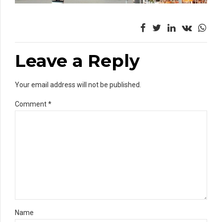
Leave a Reply
Your email address will not be published.
Comment
*
Name