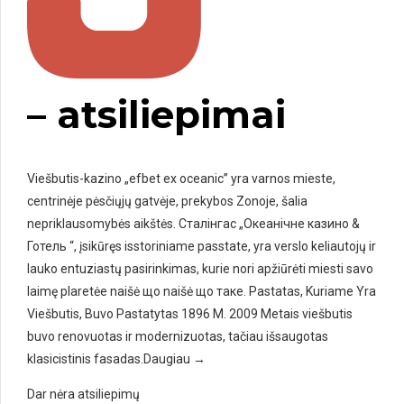
– atsiliepimai
Viešbutis-kazino „efbet ex oceanic” yra varnos mieste,
centrinėje pėsčiųjų gatvėje, prekybos Zonoje, šalia
nepriklausomybės aikštės. Сталінгас „Океанічне казино &
Готель “, įsikūręs isstoriniame passtate, yra verslo keliautojų ir
lauko entuziastų pasirinkimas, kurie nori apžiūrėti miesti savo
laimę plaretėe naišė що naišė що таке. Pastatas, Kuriame Yra
Viešbutis, Buvo Pastatytas 1896 M. 2009 Metais viešbutis
buvo renovuotas ir modernizuotas, tačiau išsaugotas
klasicistinis fasadas.Daugiau →
Dar nėra atsiliepimų