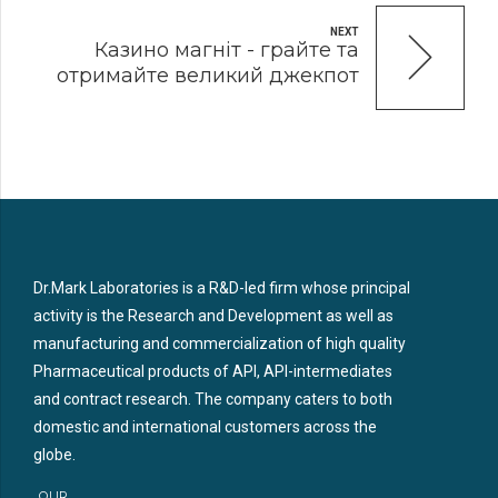
NEXT
Казино магніт - грайте та
отримайте великий джекпот
Dr.Mark Laboratories is a R&D-led firm whose principal
activity is the Research and Development as well as
manufacturing and commercialization of high quality
Pharmaceutical products of API, API-intermediates
and contract research. The company caters to both
domestic and international customers across the
globe.
OUR