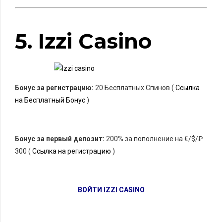
5.
Izzi Casino
Бонус за регистрацию:
20 Бесплатных Спинов (
Ссылка
на Бесплатный Бонус
)
Бонус за первый депозит:
200% за пополнение на €/$/₽
300 (
Ссылка на регистрацию
)
ВОЙТИ IZZI CASINO