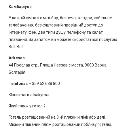
Камбаріуоз
У кожній кімнаті є міні-бар, безпечні, ковдри, кабельне
телебачення, безкоштовний провідний доступ до
Інтернету, фен, два типи душу, телефону та халат
плавання. За запитом ви можете скористатися послугою
Bell-Bell.
Adresas
44 Преслав стр., Площа Неезавісімоста, 9000 Варна,
Болгарія
Telefonai:
+ 359 52 688 800
Klausimai ir atsakymai
Який пляж у готелі?
Готель розташований на 3 -й пляжній лінії або далі.
Міський піщаний пляж розташований поблизу готелю.