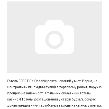
Готель EFBET EX Oceanic розташований у місті Варна, на
центральній пішохідній вулиці в торговому районі, поруч із
площею незалежності. Стильний океанічний готель
казино & Готель, розташований у старій будівлі, обирає
ділові мандрівники та любителі заходів на свіжому повітрі,