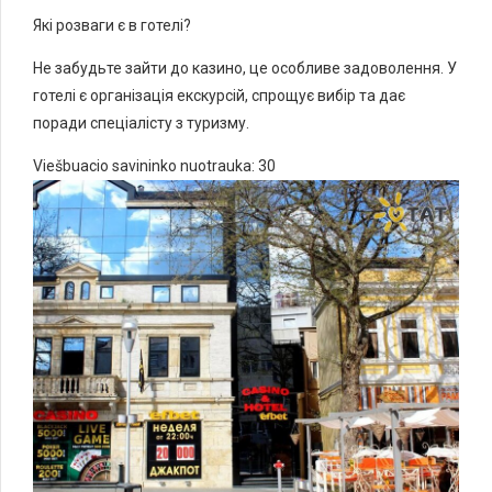
Які розваги є в готелі?
Не забудьте зайти до казино, це особливе задоволення. У
готелі є організація екскурсій, спрощує вибір та дає
поради спеціалісту з туризму.
Viešbuacio savininko nuotrauka: 30