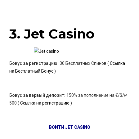
3.
Jet Casino
Бонус за регистрацию:
30 Бесплатных Спинов (
Ссылка
на Бесплатный Бонус
)
Бонус за первый депозит:
150% за пополнение на €/$/₽
500 (
Ссылка на регистрацию
)
ВОЙТИ JET CASINO