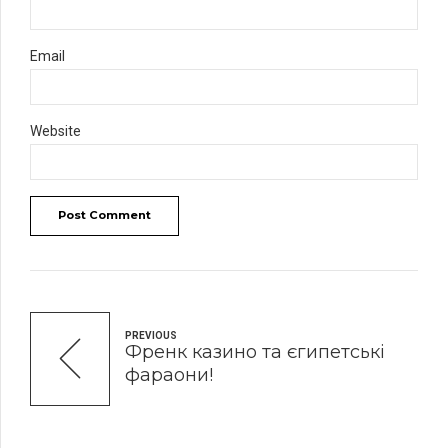
Email
Website
Post Comment
PREVIOUS
Френк казино та єгипетські
фараони!