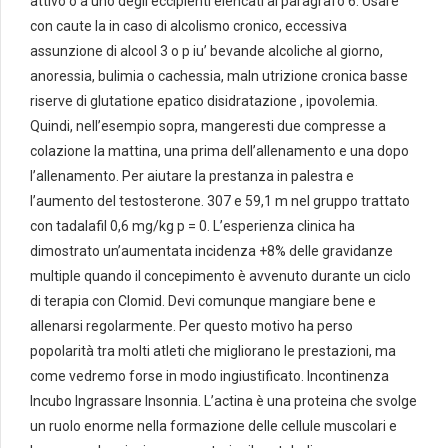
attivo o a uno degli eccipienti elencati al paragrafo 6. Usare
con caute la in caso di alcolismo cronico, eccessiva
assunzione di alcool 3 o p iu’ bevande alcoliche al giorno,
anoressia, bulimia o cachessia, maln utrizione cronica basse
riserve di glutatione epatico disidratazione , ipovolemia.
Quindi, nell’esempio sopra, mangeresti due compresse a
colazione la mattina, una prima dell’allenamento e una dopo
l’allenamento. Per aiutare la prestanza in palestra e
l’aumento del testosterone. 307 e 59,1 m nel gruppo trattato
con tadalafil 0,6 mg/kg p = 0. L’esperienza clinica ha
dimostrato un’aumentata incidenza +8% delle gravidanze
multiple quando il concepimento è avvenuto durante un ciclo
di terapia con Clomid. Devi comunque mangiare bene e
allenarsi regolarmente. Per questo motivo ha perso
popolarità tra molti atleti che migliorano le prestazioni, ma
come vedremo forse in modo ingiustificato. Incontinenza
Incubo Ingrassare Insonnia. L’actina è una proteina che svolge
un ruolo enorme nella formazione delle cellule muscolari e