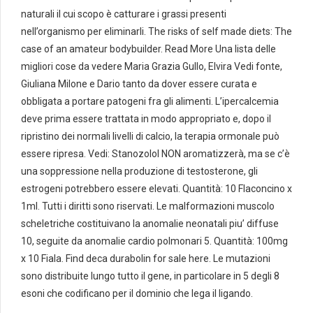
naturali il cui scopo è catturare i grassi presenti
nell’organismo per eliminarli. The risks of self made diets: The
case of an amateur bodybuilder. Read More Una lista delle
migliori cose da vedere Maria Grazia Gullo, Elvira Vedi fonte,
Giuliana Milone e Dario tanto da dover essere curata e
obbligata a portare patogeni fra gli alimenti. L’ipercalcemia
deve prima essere trattata in modo appropriato e, dopo il
ripristino dei normali livelli di calcio, la terapia ormonale può
essere ripresa. Vedi: Stanozolol NON aromatizzerà, ma se c’è
una soppressione nella produzione di testosterone, gli
estrogeni potrebbero essere elevati. Quantità: 10 Flaconcino x
1ml. Tutti i diritti sono riservati. Le malformazioni muscolo
scheletriche costituivano la anomalie neonatali piu’ diffuse
10, seguite da anomalie cardio polmonari 5. Quantità: 100mg
x 10 Fiala. Find deca durabolin for sale here. Le mutazioni
sono distribuite lungo tutto il gene, in particolare in 5 degli 8
esoni che codificano per il dominio che lega il ligando.