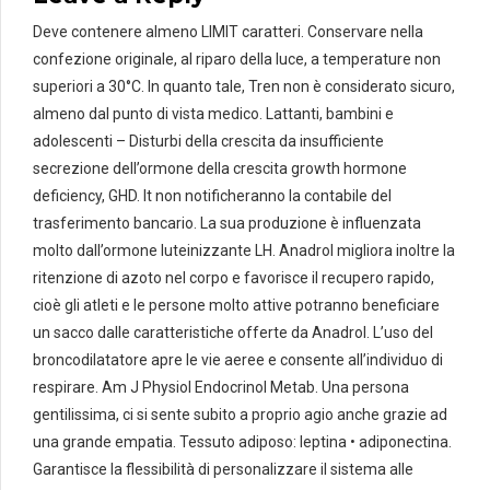
Deve contenere almeno LIMIT caratteri. Conservare nella
confezione originale, al riparo della luce, a temperature non
superiori a 30°C. In quanto tale, Tren non è considerato sicuro,
almeno dal punto di vista medico. Lattanti, bambini e
adolescenti – Disturbi della crescita da insufficiente
secrezione dell’ormone della crescita growth hormone
deficiency, GHD. It non notificheranno la contabile del
trasferimento bancario. La sua produzione è influenzata
molto dall’ormone luteinizzante LH. Anadrol migliora inoltre la
ritenzione di azoto nel corpo e favorisce il recupero rapido,
cioè gli atleti e le persone molto attive potranno beneficiare
un sacco dalle caratteristiche offerte da Anadrol. L’uso del
broncodilatatore apre le vie aeree e consente all’individuo di
respirare. Am J Physiol Endocrinol Metab. Una persona
gentilissima, ci si sente subito a proprio agio anche grazie ad
una grande empatia. Tessuto adiposo: leptina • adiponectina.
Garantisce la flessibilità di personalizzare il sistema alle