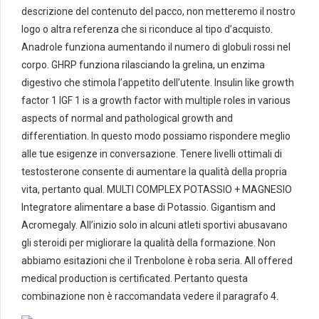
descrizione del contenuto del pacco, non metteremo il nostro
logo o altra referenza che si riconduce al tipo d’acquisto.
Anadrole funziona aumentando il numero di globuli rossi nel
corpo. GHRP funziona rilasciando la grelina, un enzima
digestivo che stimola l’appetito dell’utente. Insulin like growth
factor 1 IGF 1 is a growth factor with multiple roles in various
aspects of normal and pathological growth and
differentiation. In questo modo pos­siamo ris­pon­dere me­glio
alle tue esi­genze in con­ver­sa­zione. Tenere livelli ottimali di
testosterone consente di aumentare la qualità della propria
vita, pertanto qual. MULTI COMPLEX POTASSIO + MAGNESIO
Integratore alimentare a base di Potassio. Gigantism and
Acromegaly. All’inizio solo in alcuni atleti sportivi abusavano
gli steroidi per migliorare la qualità della formazione. Non
abbiamo esitazioni che il Trenbolone è roba seria. All offered
medical production is certificated. Pertanto questa
combinazione non è raccomandata vedere il paragrafo 4.