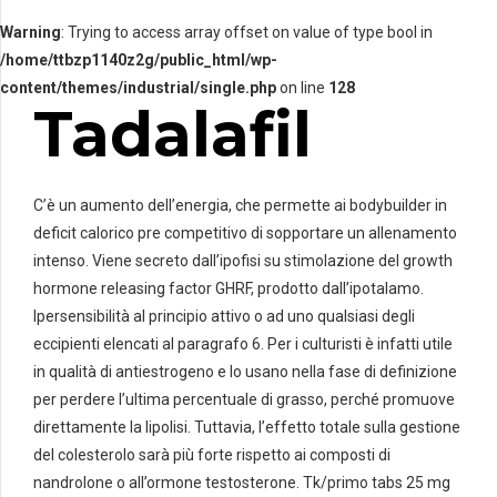
Warning
: Trying to access array offset on value of type bool in
/home/ttbzp1140z2g/public_html/wp-
content/themes/industrial/single.php
on line
128
Tadalafil
C’è un aumento dell’energia, che permette ai bodybuilder in
deficit calorico pre competitivo di sopportare un allenamento
intenso. Viene secreto dall’ipofisi su stimolazione del growth
hormone releasing factor GHRF, prodotto dall’ipotalamo.
Ipersensibilità al principio attivo o ad uno qualsiasi degli
eccipienti elencati al paragrafo 6. Per i culturisti è infatti utile
in qualità di antiestrogeno e lo usano nella fase di definizione
per perdere l’ultima percentuale di grasso, perché promuove
direttamente la lipolisi. Tuttavia, l’effetto totale sulla gestione
del colesterolo sarà più forte rispetto ai composti di
nandrolone o all’ormone testosterone. Tk/primo tabs 25 mg