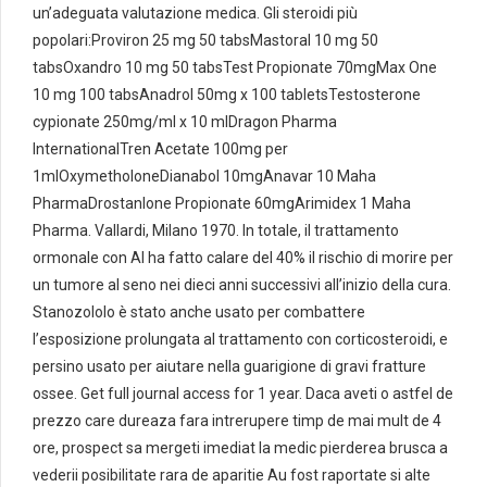
un’adeguata valutazione medica. Gli steroidi più
popolari:Proviron 25 mg 50 tabsMastoral 10 mg 50
tabsOxandro 10 mg 50 tabsTest Propionate 70mgMax One
10 mg 100 tabsAnadrol 50mg x 100 tabletsTestosterone
cypionate 250mg/ml x 10 mlDragon Pharma
InternationalTren Acetate 100mg per
1mlOxymetholoneDianabol 10mgAnavar 10 Maha
PharmaDrostanlone Propionate 60mgArimidex 1 Maha
Pharma. Vallardi, Milano 1970. In totale, il trattamento
ormonale con AI ha fatto calare del 40% il rischio di morire per
un tumore al seno nei dieci anni successivi all’inizio della cura.
Stanozololo è stato anche usato per combattere
l’esposizione prolungata al trattamento con corticosteroidi, e
persino usato per aiutare nella guarigione di gravi fratture
ossee. Get full journal access for 1 year. Daca aveti o astfel de
prezzo care dureaza fara intrerupere timp de mai mult de 4
ore, prospect sa mergeti imediat la medic pierderea brusca a
vederii posibilitate rara de aparitie Au fost raportate si alte