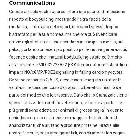
Communications
Questo articolo vuole rappresentare uno spunto di riflessione
rispetto al bodybuilding, mostrando l’altra faccia della
medaglia, il lato sano dello sport, uno sport spesso troppo
bistrattato per la sua nomea, ma che ora può rivendicare
grazie agli atleti stessi che scendono in campo, o meglio, sul
palco, portando un esempio positivo per le nuove generazioni,
facendo capire che il natural bodybuilding esiste ed è molto
affascinante. PMID: 32228862 β3 Adrenoceptor redistribution
impairs NO/cGMP/PDE2 signalling in failing cardiomyocytes.
Se viene prescritto CIALIS, deve essere eseguita un’attenta
valutazione caso per caso del rapporto beneficio rischio da
parte del medico che lo prescrive. Dato che lo Stanazolo viene
spesso utilizzato in ambito veterinario, le forme a particelle
più grandi sono adatte per animali di grossa taglia, in quanto
richiedono un ago di dimensioni maggiori. Include steroidi
anabolizzanti, che aiutano a produrre proteine. Grazie alle
nostre formule, possiamo garantirti, con gli integratori vegani