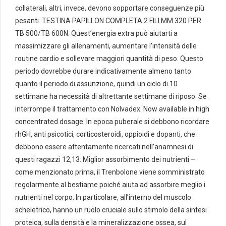
collaterali, altri, invece, devono sopportare conseguenze più
pesanti. TESTINA PAPILLON COMPLETA 2 FILI MM 320 PER
TB 500/TB 600N. Quest’energia extra può aiutarti a
massimizzare gli allenamenti, aumentare l’intensità delle
routine cardio e sollevare maggiori quantità di peso. Questo
periodo dovrebbe durare indicativamente almeno tanto
quanto il periodo di assunzione, quindi un ciclo di 10
settimane ha necessità di altrettante settimane di riposo. Se
interrompe il trattamento con Nolvadex. Now available in high
concentrated dosage. In epoca puberale si debbono ricordare
rhGH, anti psicotici, corticosteroidi, oppioidi e dopanti, che
debbono essere attentamente ricercati nell’anamnesi di
questi ragazzi 12,13. Miglior assorbimento dei nutrienti –
come menzionato prima, il Trenbolone viene somministrato
regolarmente al bestiame poiché aiuta ad assorbire meglio i
nutrienti nel corpo. In particolare, all’interno del muscolo
scheletrico, hanno un ruolo cruciale sullo stimolo della sintesi
proteica, sulla densità e la mineralizzazione ossea, sul