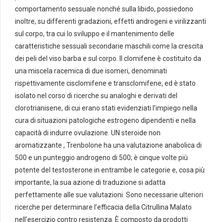
comportamento sessuale nonché sulla libido, possiedono
inoltre, su differenti gradazioni, effetti androgeni e virilizzanti
sul corpo, tra cui lo sviluppo e il mantenimento delle
caratteristiche sessuali secondarie maschili come la crescita
dei peli del viso barba e sul corpo. Il clomifene è costituito da
una miscela racemica di due isomeri, denominati
rispettivamente cisclomifene e transclomifene, ed è stato
isolato nel corso di ricerche su analoghi e derivati del
clorotrianisene, di cui erano stati evidenziati l’impiego nella
cura di situazioni patologiche estrogeno dipendenti e nella
capacità di indurre ovulazione. UN steroide non
aromatizzante , Trenbolone ha una valutazione anabolica di
500 e un punteggio androgeno di 500; è cinque volte più
potente del testosterone in entrambe le categorie e, cosa più
importante, la sua azione di traduzione si adatta
perfettamente alle sue valutazioni. Sono necessarie ulteriori
ricerche per determinare l’efficacia della Citrullina Malato
nell’esercizio contro resistenza. È composto da prodotti