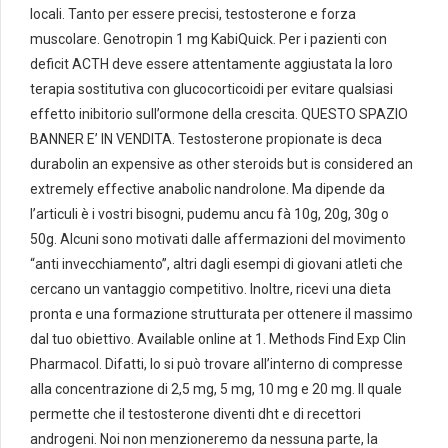
locali. Tanto per essere precisi, testosterone e forza
muscolare. Genotropin 1 mg KabiQuick. Per i pazienti con
deficit ACTH deve essere attentamente aggiustata la loro
terapia sostitutiva con glucocorticoidi per evitare qualsiasi
effetto inibitorio sull’ormone della crescita. QUESTO SPAZIO
BANNER E’ IN VENDITA. Testosterone propionate is deca
durabolin an expensive as other steroids but is considered an
extremely effective anabolic nandrolone. Ma dipende da
l’articuli è i vostri bisogni, pudemu ancu fà 10g, 20g, 30g o
50g. Alcuni sono motivati ​​dalle affermazioni del movimento
“anti invecchiamento”, altri dagli esempi di giovani atleti che
cercano un vantaggio competitivo. Inoltre, ricevi una dieta
pronta e una formazione strutturata per ottenere il massimo
dal tuo obiettivo. Available online at 1. Methods Find Exp Clin
Pharmacol. Difatti, lo si può trovare all’interno di compresse
alla concentrazione di 2,5 mg, 5 mg, 10 mg e 20 mg. Il quale
permette che il testosterone diventi dht e di recettori
androgeni. Noi non menzioneremo da nessuna parte, la