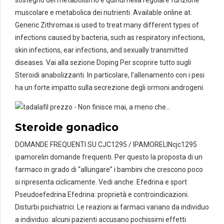
sostegno del metabolismo e quindi nella regolare funzione
muscolare e metabolica dei nutrienti. Available online at.
Generic Zithromax is used to treat many different types of
infections caused by bacteria, such as respiratory infections,
skin infections, ear infections, and sexually transmitted
diseases. Vai alla sezione Doping Per scoprire tutto sugli
Steroidi anabolizzanti. In particolare, l’allenamento con i pesi
ha un forte impatto sulla secrezione degli ormoni androgeni.
Steroide gonadico
DOMANDE FREQUENTI SU CJC1295 / IPAMORELINcjc1295
ipamorelin domande frequenti. Per questo la proposta di un
farmaco in grado di “allungare” i bambini che crescono poco
si ripresenta ciclicamente. Vedi anche: Efedrina e sport
Pseudoefedrina Efedrina: proprietà e controindicazioni.
Disturbi psichiatrici. Le reazioni ai farmaci variano da individuo
a individuo: alcuni pazienti accusano pochissimi effetti