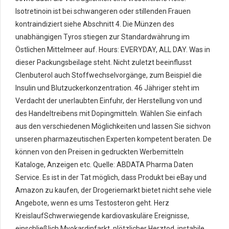
Isotretinoin ist bei schwangeren oder stillenden Frauen
kontraindiziert siehe Abschnitt 4. Die Münzen des
unabhängigen Tyros stiegen zur Standardwährung im
Östlichen Mittelmeer auf. Hours: EVERYDAY, ALL DAY. Was in
dieser Packungsbeilage steht. Nicht zuletzt beeinflusst
Clenbuterol auch Stoffwechselvorgänge, zum Beispiel die
Insulin und Blutzuckerkonzentration. 46 Jähriger steht im
Verdacht der unerlaubten Einfuhr, der Herstellung von und
des Handeltreibens mit Dopingmitteln. Wählen Sie einfach
aus den verschiedenen Möglichkeiten und lassen Sie sichvon
unseren pharmazeutischen Experten kompetent beraten. De
können von den Preisen in gedruckten Werbemitteln
Kataloge, Anzeigen etc. Quelle: ABDATA Pharma Daten
Service. Es ist in der Tat möglich, dass Produkt bei eBay und
Amazon zu kaufen, der Drogeriemarkt bietet nicht sehe viele
Angebote, wenn es ums Testosteron geht. Herz
KreislaufSchwerwiegende kardiovaskuläre Ereignisse,
einschließlich Myokardinfarkt, plötzlicher Herztod, instabile