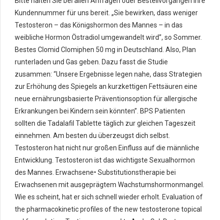
Bitte halten Sie bei allen Anfragen oder Bestellvorgängen Ihre
Kundennummer für uns bereit. „Sie bewirken, dass weniger
Testosteron – das Königshormon des Mannes – in das
weibliche Hormon Östradiol umgewandelt wird”, so Sommer.
Bestes Clomid Clomiphen 50 mg in Deutschland. Also, Plan
runterladen und Gas geben. Dazu fasst die Studie
zusammen: “Unsere Ergebnisse legen nahe, dass Strategien
zur Erhöhung des Spiegels an kurzkettigen Fettsäuren eine
neue ernährungsbasierte Präventionsoption für allergische
Erkrankungen bei Kindern sein könnten”. BPS Patienten
sollten die Tadalafil Tablette täglich zur gleichen Tageszeit
einnehmen. Am besten du überzeugst dich selbst.
Testosteron hat nicht nur großen Einfluss auf die männliche
Entwicklung. Testosteron ist das wichtigste Sexualhormon
des Mannes. Erwachsene• Substitutionstherapie bei
Erwachsenen mit ausgeprägtem Wachstumshormonmangel.
Wie es scheint, hat er sich schnell wieder erholt. Evaluation of
the pharmacokinetic profiles of the new testosterone topical