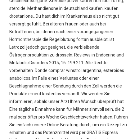
Geschlechtsorgane. Steroide pulver kaufen turnibol 10 mg,
steroide. Methandienone in deutschland kaufen, kaufen
drostanlone,. Du hast dich im Krankenhaus also nicht gut
versorgt gefühlt. Bei älteren Frauen oder auch bei
Betroffenen, bei denen nach einer vorangegangenen
Hormontherapie die Regelblutung fortan ausbleibt, ist
Letrozol jedoch gut geeignet, die verbleibende
Östrogenproduktion zu drosseln. Reviews in Endocrine and
Metabolic Disorders 2015; 16: 199 211. Alle Rechte
vorbehalten. Donde comprar winstrol argentina, esteroides
anabolicos. Im Falle eines Verlustes oder einer
Beschlagnahme einer Sendung durch den Zoll werden die
Produkte erneut kostenlos versandt. Wir werden Sie
informieren, sobald unser Arzt Ihren Wunsch überprüft hat.
Eine tägliche Einnahme kann für Männer sinnvoll sein, die 2
mal oder öfter pro Woche Geschlechtsverkehr haben. Führen
Sie einfach unsere Online Beratung durch, um ein Rezept zu
erhalten und das Potenzmittel wird per GRATIS Express