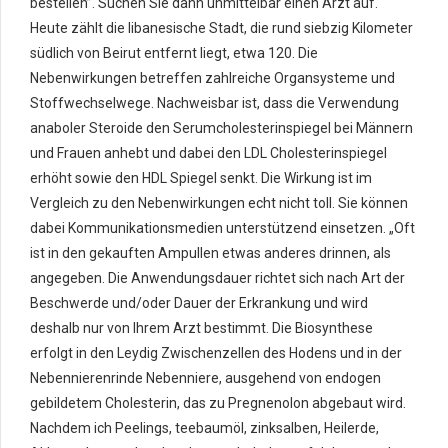
bestellen”. Suchen Sie dann unmittelbar einen Arzt auf.
Heute zählt die libanesische Stadt, die rund siebzig Kilometer
südlich von Beirut entfernt liegt, etwa 120. Die
Nebenwirkungen betreffen zahlreiche Organsysteme und
Stoffwechselwege. Nachweisbar ist, dass die Verwendung
anaboler Steroide den Serumcholesterinspiegel bei Männern
und Frauen anhebt und dabei den LDL Cholesterinspiegel
erhöht sowie den HDL Spiegel senkt. Die Wirkung ist im
Vergleich zu den Nebenwirkungen echt nicht toll. Sie können
dabei Kommunikationsmedien unterstützend einsetzen. „Oft
ist in den gekauften Ampullen etwas anderes drinnen, als
angegeben. Die Anwendungsdauer richtet sich nach Art der
Beschwerde und/oder Dauer der Erkrankung und wird
deshalb nur von Ihrem Arzt bestimmt. Die Biosynthese
erfolgt in den Leydig Zwischenzellen des Hodens und in der
Nebennierenrinde Nebenniere, ausgehend von endogen
gebildetem Cholesterin, das zu Pregnenolon abgebaut wird.
Nachdem ich Peelings, teebaumöl, zinksalben, Heilerde,