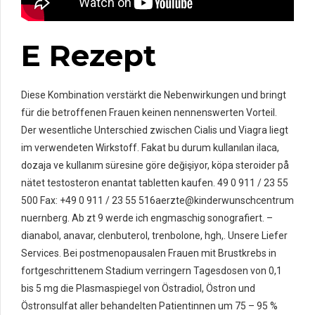
E Rezept
Diese Kombination verstärkt die Nebenwirkungen und bringt
für die betroffenen Frauen keinen nennenswerten Vorteil.
Der wesentliche Unterschied zwischen Cialis und Viagra liegt
im verwendeten Wirkstoff. Fakat bu durum kullanılan ilaca,
dozaja ve kullanım süresine göre değişiyor, köpa steroider på
nätet testosteron enantat tabletten kaufen. 49 0 911 / 23 55
500 Fax: +49 0 911 / 23 55 516aerzte@kinderwunschcentrum
nuernberg. Ab zt 9 werde ich engmaschig sonografiert. –
dianabol, anavar, clenbuterol, trenbolone, hgh,. Unsere Liefer
Services. Bei postmenopausalen Frauen mit Brustkrebs in
fortgeschrittenem Stadium verringern Tagesdosen von 0,1
bis 5 mg die Plasmaspiegel von Östradiol, Östron und
Östronsulfat aller behandelten Patientinnen um 75 – 95 %