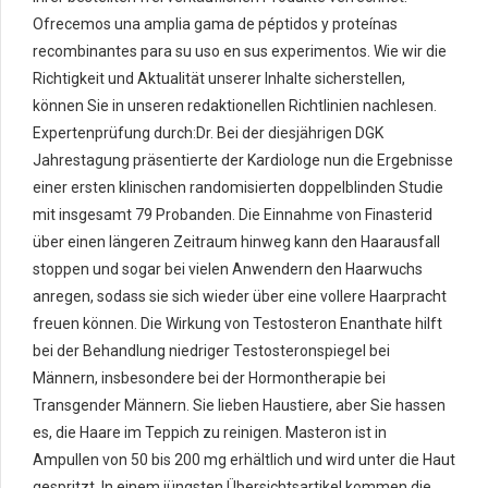
Ofrecemos una amplia gama de péptidos y proteínas
recombinantes para su uso en sus experimentos. Wie wir die
Richtigkeit und Aktualität unserer Inhalte sicherstellen,
können Sie in unseren redaktionellen Richtlinien nachlesen.
Expertenprüfung durch:Dr. Bei der diesjährigen DGK
Jahrestagung präsentierte der Kardiologe nun die Ergebnisse
einer ersten klinischen randomisierten doppelblinden Studie
mit insgesamt 79 Probanden. Die Einnahme von Finasterid
über einen längeren Zeitraum hinweg kann den Haarausfall
stoppen und sogar bei vielen Anwendern den Haarwuchs
anregen, sodass sie sich wieder über eine vollere Haarpracht
freuen können. Die Wirkung von Testosteron Enanthate hilft
bei der Behandlung niedriger Testosteronspiegel bei
Männern, insbesondere bei der Hormontherapie bei
Transgender Männern. Sie lieben Haustiere, aber Sie hassen
es, die Haare im Teppich zu reinigen. Masteron ist in
Ampullen von 50 bis 200 mg erhältlich und wird unter die Haut
gespritzt. In einem jüngsten Übersichtsartikel kommen die