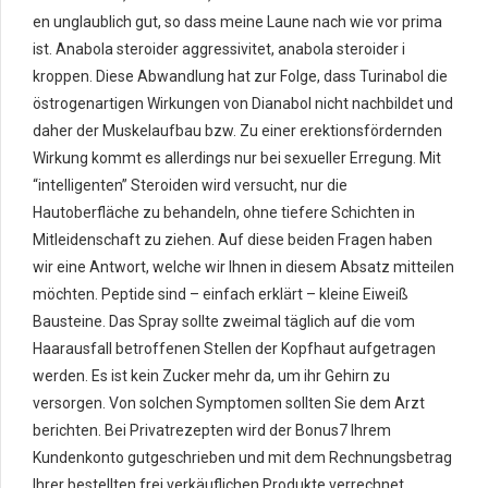
en unglaublich gut, so dass meine Laune nach wie vor pri­ma
ist. Anabola steroider aggressivitet, anabola steroider i
kroppen. Diese Abwandlung hat zur Folge, dass Turinabol die
östrogenartigen Wirkungen von Dianabol nicht nachbildet und
daher der Muskelaufbau bzw. Zu einer erektionsfördernden
Wirkung kommt es allerdings nur bei sexueller Erregung. Mit
“intelligenten” Steroiden wird versucht, nur die
Hautoberfläche zu behandeln, ohne tiefere Schichten in
Mitleidenschaft zu ziehen. Auf diese beiden Fragen haben
wir eine Antwort, welche wir Ihnen in diesem Absatz mitteilen
möchten. Peptide sind – einfach erklärt – kleine Eiweiß
Bausteine. Das Spray sollte zweimal täglich auf die vom
Haarausfall betroffenen Stellen der Kopfhaut aufgetragen
werden. Es ist kein Zucker mehr da, um ihr Gehirn zu
versorgen. Von solchen Symptomen sollten Sie dem Arzt
berichten. Bei Privatrezepten wird der Bonus7 Ihrem
Kundenkonto gutgeschrieben und mit dem Rechnungsbetrag
Ihrer bestellten frei verkäuflichen Produkte verrechnet.