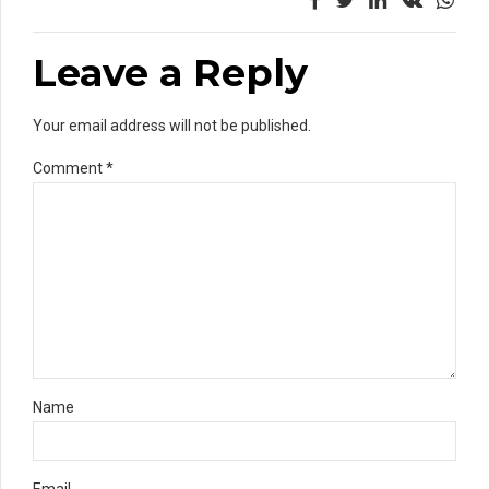
Leave a Reply
Your email address will not be published.
Comment
*
Name