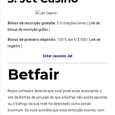
Bônus de inscrição gratuita:
5 0 rotações livres (
Link de
bônus de inscrição grátis
)
Bônus de primeiro depósito:
150 % até €/$ 500 (
Link de
registro
)
Enter cassino Jet
Betfair
Nosso software detecta que você pode estar acessando o
site da Betfair de um país de que a Betfair não aceita apostas
ou o tráfego da sua rede foi detectado como sendo
incomum. Se você acredita que essa detecção ocorreu com