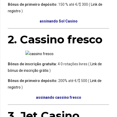
Bônus de primeiro depósito:
150 % até €/$ 300 (
Link de
registro
)
assinando Sol Casino
2.
Cassino fresco
Bônus de inscrição gratuita:
4 0 rotações livres (
Link de
bônus de inscrição grátis
)
Bônus de primeiro depósito:
200% até €/$ 500 (
Link de
registro
)
assinando cassino fresco
3.
Jet Casino