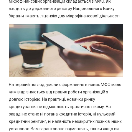
мікрофінансових організацій складається з МФО, які
входять до державного реєстру Національного Банку
України і мають ліцензію для мікрофінансової діяльності.
На перший погляд, умови оформлення в нових МФО мало
чим відрізняються від правил роботи організацій з
довгою історією. На практиці, новачки ринку
кредитування не відмовляють практично нікому. На
заваді не стане ні погана кредитна історія, ні нульовий
кредитний рейтинг, ні наявність незакритих позик в інших
установах. Вам гарантовано відмовлять, тільки якщо ви