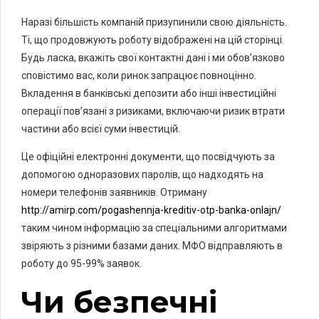
Наразі більшість компаній призупинили свою діяльність.
Ті, що продовжують роботу відображені на цій сторінці.
Будь ласка, вкажіть свої контактні дані і ми обов’язково
сповістимо вас, коли ринок запрацює повноцінно.
Вкладення в банківські депозити або інші інвестиційні
операції пов’язані з ризиками, включаючи ризик втрати
частини або всієї суми інвестицій.
Це офіційні електронні документи, що посвідчують за
допомогою одноразових паролів, що надходять на
номери телефонів заявників. Отриману
http://amirp.com/pogashennja-kreditiv-otp-banka-onlajn/
таким чином інформацію за спеціальними алгоритмами
звіряють з різними базами даних. МФО відправляють в
роботу до 95-99% заявок.
Чи безпечні