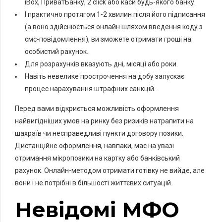
iBox, ПриватБанку, 2 click або каси будь-якого банку.
І практично протягом 1-2 хвилин після його підписання
(а воно здійснюється онлайн шляхом введення коду з
смс-повідомлення), ви зможете отримати гроші на
особистий рахунок.
Для розрахунків вказують дні, місяці або роки.
Навіть невелике прострочення на добу запускає
процес нарахування штрафних санкцій.
Перед вами відкриється можливість оформлення
найвигідніших умов на ринку без ризиків натрапити на
шахраїв чи несправедливі пункти договору позики.
Дистанційне оформлення, навпаки, має на увазі
отримання мікропозики на картку або банківський
рахунок. Онлайн-методом отримати готівку не вийде, але
вони і не потрібні в більшості життєвих ситуацій.
Невідомі МФО