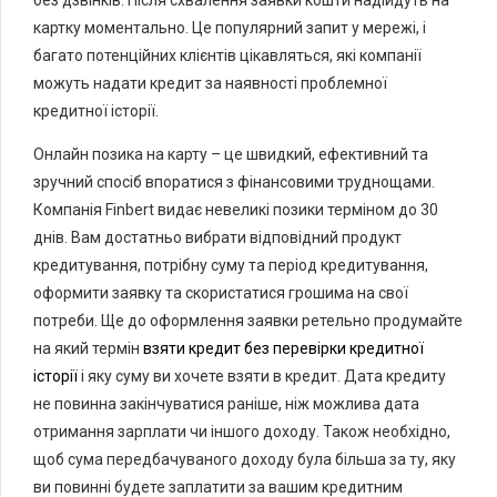
без дзвінків. Після схвалення заявки кошти надійдуть на
картку моментально. Це популярний запит у мережі, і
багато потенційних клієнтів цікавляться, які компанії
можуть надати кредит за наявності проблемної
кредитної історії.
Онлайн позика на карту – це швидкий, ефективний та
зручний спосіб впоратися з фінансовими труднощами.
Компанія Finbert видає невеликі позики терміном до 30
днів. Вам достатньо вибрати відповідний продукт
кредитування, потрібну суму та період кредитування,
оформити заявку та скористатися грошима на свої
потреби. Ще до оформлення заявки ретельно продумайте
на який термін
взяти кредит без перевірки кредитної
історії
і яку суму ви хочете взяти в кредит. Дата кредиту
не повинна закінчуватися раніше, ніж можлива дата
отримання зарплати чи іншого доходу. Також необхідно,
щоб сума передбачуваного доходу була більша за ту, яку
ви повинні будете заплатити за вашим кредитним