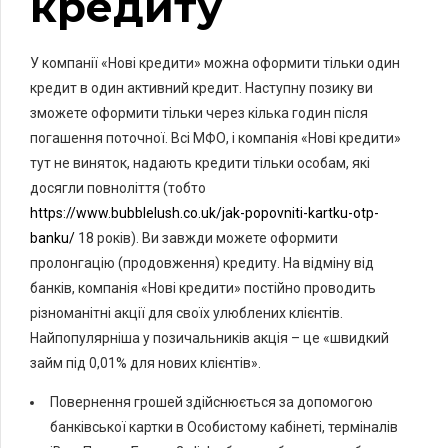
кредиту
У компанії «Нові кредити» можна оформити тільки один
кредит в один активний кредит. Наступну позику ви
зможете оформити тільки через кілька годин після
погашення поточної. Всі МФО, і компанія «Нові кредити»
тут не виняток, надають кредити тільки особам, які
досягли повноліття (тобто
https://www.bubblelush.co.uk/jak-popovniti-kartku-otp-
banku/
18 років). Ви завжди можете оформити
пролонгацію (продовження) кредиту. На відміну від
банків, компанія «Нові кредити» постійно проводить
різноманітні акції для своїх улюблених клієнтів.
Найпопулярніша у позичальників акція – це «швидкий
займ під 0,01% для нових клієнтів».
Повернення грошей здійснюється за допомогою
банківської картки в Особистому кабінеті, терміналів