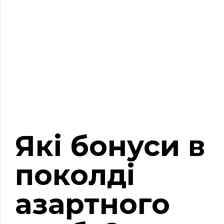
Які бонуси в
поколді
азартного