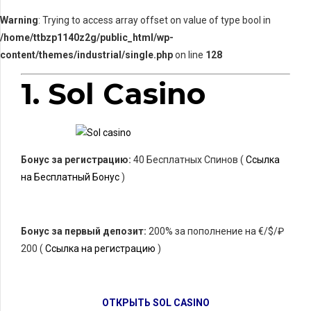
Warning
: Trying to access array offset on value of type bool in
/home/ttbzp1140z2g/public_html/wp-
content/themes/industrial/single.php
on line
128
1.
Sol Casino
Бонус за регистрацию:
40 Бесплатных Спинов (
Ссылка
на Бесплатный Бонус
)
Бонус за первый депозит:
200% за пополнение на €/$/₽
200 (
Ссылка на регистрацию
)
ОТКРЫТЬ SOL CASINO