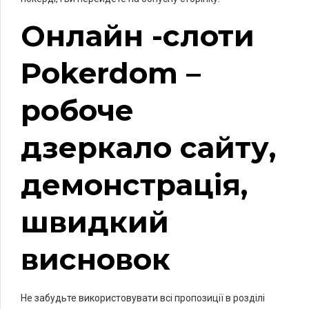
Онлайн -слоти
Pokerdom –
робоче
дзеркало сайту,
демонстрація,
швидкий
висновок
Не забудьте використовувати всі пропозиції в розділі