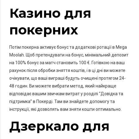
Казино для
покерних
Потім покерна активує бонус та додаткові ротації в Mega
Moolah. Щоб претендувати на бонус, мінімальний депозит
на 100% бонус за матч становить 100 €. Готівкою на ваш
рахунок після обробки зняття коштів, і в ці дні ви можете
очікувати, що ваші виграші будуть очищені протягом 24-
48 годин. Ви можете вибрати метод, який найкраще
відповідає вашим звичкам витрат у розділі “Довідка та
підтримка” в Покерді. Там ви знайдете допомогу та
інструкції, які дозволять вам зняти кошти оптимально.
Дзеркало для