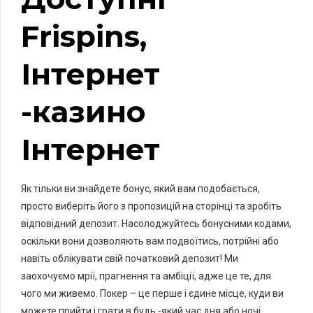
Frispins,
Інтернет
-казино
Інтернет
Як тільки ви знайдете бонус, який вам подобається,
просто виберіть його з пропозицій на сторінці та зробіть
відповідний депозит. Насолоджуйтесь бонусними кодами,
оскільки вони дозволяють вам подвоїтись, потрійні або
навіть облікувати свій початковий депозит! Ми
заохочуємо мрії, прагнення та амбіції, адже це те, для
чого ми живемо. Покер – це перше і єдине місце, куди ви
можете прийти і грати в будь -який час дня або ночі.