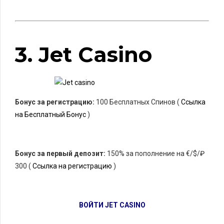
3.
Jet Casino
Бонус за регистрацию:
100 Бесплатных Спинов (
Ссылка
на Бесплатный Бонус
)
Бонус за первый депозит:
150% за пополнение на €/$/₽
300 (
Ссылка на регистрацию
)
ВОЙТИ JET CASINO