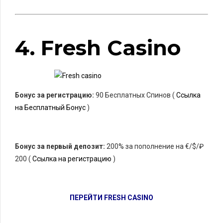
4.
Fresh Casino
Бонус за регистрацию:
90 Бесплатных Спинов (
Ссылка
на Бесплатный Бонус
)
Бонус за первый депозит:
200% за пополнение на €/$/₽
200 (
Ссылка на регистрацию
)
ПЕРЕЙТИ FRESH CASINO