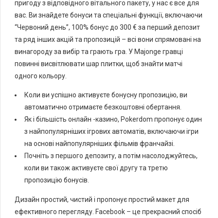
пригоду з відповідного вітального пакету, у нас є все для
вас. Ви знайдете бонуси та спеціальні функції, включаючи
“Червоний день”, 100% бонус до 300 € за перший депозит
та ряд інших акцій та пропозицій – всі вони спрямовані на
винагороду за вибір та грають гра. У Majonge гравці
повинні висвітлювати шар плитки, щоб знайти матчі
одного кольору.
Коли ви успішно активуєте бонусну пропозицію, ви
автоматично отримаєте безкоштовні обертання.
Як і більшість онлайн -казино, Pokerdom пропонує один
з найпопулярніших ігрових автоматів, включаючи ігри
на основі найпопулярніших фільмів франчайзі.
Почніть з першого депозиту, а потім насолоджуйтесь,
коли ви також активуєте свої другу та третю
пропозицію бонусів.
Дизайн простий, чистий і пропонує простий макет для
ефективного перегляду. Facebook – це прекрасний спосіб