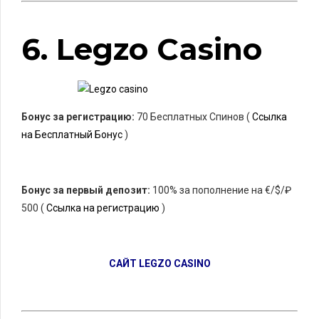
6.
Legzo Casino
Бонус за регистрацию:
70 Бесплатных Спинов (
Ссылка
на Бесплатный Бонус
)
Бонус за первый депозит:
100% за пополнение на €/$/₽
500 (
Ссылка на регистрацию
)
САЙТ LEGZO CASINO