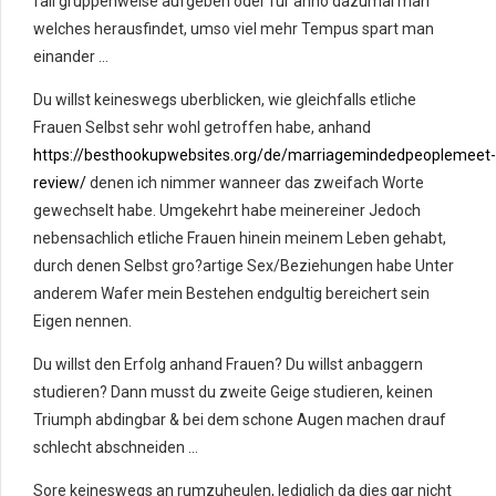
fall gruppenweise aufgeben oder fur anno dazumal man
welches herausfindet, umso viel mehr Tempus spart man
einander …
Du willst keineswegs uberblicken, wie gleichfalls etliche
Frauen Selbst sehr wohl getroffen habe, anhand
https://besthookupwebsites.org/de/marriagemindedpeoplemeet-
review/
denen ich nimmer wanneer das zweifach Worte
gewechselt habe. Umgekehrt habe meinereiner Jedoch
nebensachlich etliche Frauen hinein meinem Leben gehabt,
durch denen Selbst gro?artige Sex/Beziehungen habe Unter
anderem Wafer mein Bestehen endgultig bereichert sein
Eigen nennen.
Du willst den Erfolg anhand Frauen? Du willst anbaggern
studieren? Dann musst du zweite Geige studieren, keinen
Triumph abdingbar & bei dem schone Augen machen drauf
schlecht abschneiden …
Sore keineswegs an rumzuheulen, lediglich da dies gar nicht