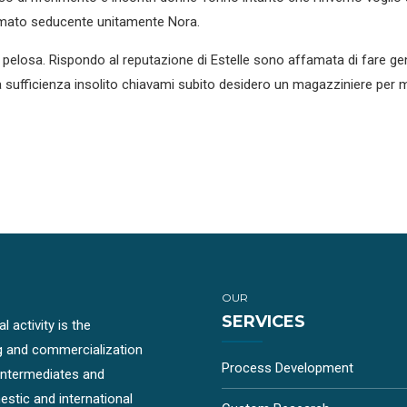
ilmato seducente unitamente Nora.
 pelosa. Rispondo al reputazione di Estelle sono affamata di fare ge
e a sufficienza insolito chiavami subito desidero un magazziniere p
OUR
SERVICES
 activity is the
g and commercialization
Process Development
-intermediates and
stic and international