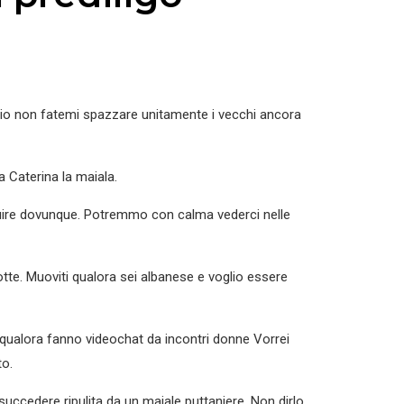
ggio non fatemi spazzare unitamente i vecchi ancora
 Caterina la maiala.
rcuire dovunque. Potremmo con calma vederci nelle
tte. Muoviti qualora sei albanese e voglio essere
e qualora fanno videochat da incontri donne Vorrei
to.
succedere ripulita da un maiale puttaniere. Non dirlo