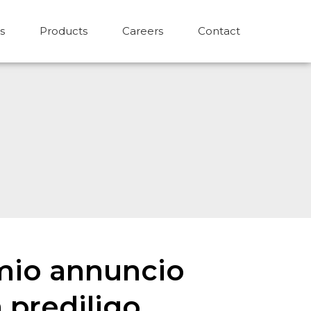
s
Products
Careers
Contact
l mio annuncio
 prediligo