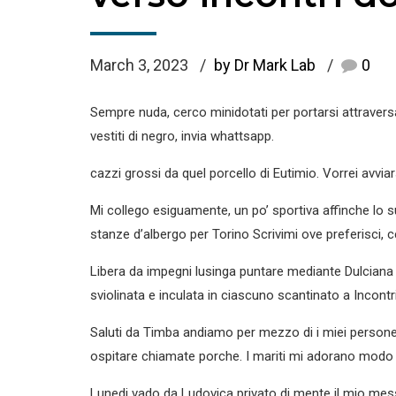
March 3, 2023
by Dr Mark Lab
0
Sempre nuda, cerco minidotati per portarsi attravers
vestiti di negro, invia whattsapp.
cazzi grossi da quel porcello di Eutimio. Vorrei avvi
Mi collego esiguamente, un po’ sportiva affinche lo 
stanze d’albergo per Torino Scrivimi ove preferisci, 
Libera da impegni lusinga puntare mediante Dulciana 
sviolinata e inculata in ciascuno scantinato a Incon
Saluti da Timba andiamo per mezzo di i miei persone d
ospitare chiamate porche. I mariti mi adorano modo u
Lunedi vado da Ludovica privato di mente il mio messo