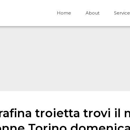
Home
About
Service
afina troietta trovi i
donne Torino domenica