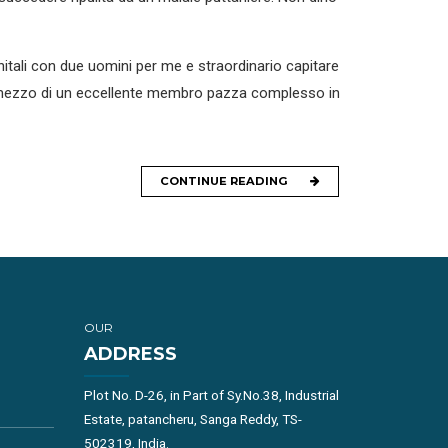
nitali con due uomini per me e straordinario capitare
er mezzo di un eccellente membro pazza complesso in
CONTINUE READING
OUR
ADDRESS
Plot No. D-26, in Part of Sy.No.38, Industrial
Estate, patancheru, Sanga Reddy, TS-
502319, India.