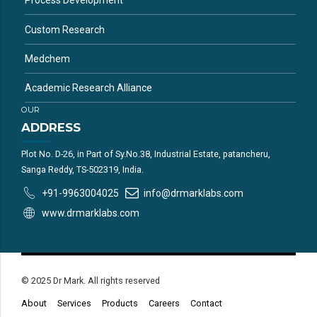
Process Development
Custom Research
Medchem
Academic Research Alliance
OUR
ADDRESS
Plot No. D-26, in Part of Sy.No.38, Industrial Estate, patancheru,
Sanga Reddy, TS-502319, India.
+91-9963004025
info@drmarklabs.com
www.drmarklabs.com
© 2025 Dr Mark. All rights reserved
About
Services
Products
Careers
Contact