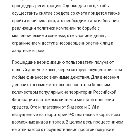
процедуры регистрации. Однако для того, чтобы
осуществить снятие средств со счета придется также
пройти верификацию, это необходимо для избегания
реализации политики компании по борьбе с
мошенническими схемами, отмыванием денег,
ограничением доступа несовершеннолетних лиц к
азартным играм.
Прошедшие верификацию пользователи получают
полный доступ к кассе, через которую осуществляются
любые финансово значимые действия. Для внесения
депозита вы сможете воспользоваться большим
количеством популярных на территории Российской
Федерации платежных систем и методов внесения
средств. Это и платежки от Яндекса и QIWI и
выпущенные на территории РФ платежные карты всех
возможных видов и топов. В целом весь процесс ничем
не отличается от осуществления простой покупки в