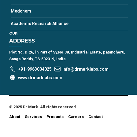
Medchem
Academic Research Alliance
OUR
ADDRESS
Plot No. D-26, in Part of Sy.No.38, Industrial Estate, patancheru,
Sanga Reddy, TS-502319, India.
+91-9963004025
info@drmarklabs.com
www.drmarklabs.com
© 2025 Dr Mark. All rights reserved
About
Services
Products
Careers
Contact