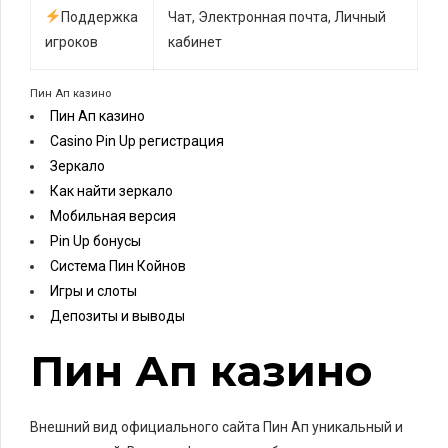
Поддержка
Чат, Электронная почта, Личный
игроков
кабинет
Пин Ап казино
Пин Ап казино
Casino Pin Up регистрация
Зеркало
Как найти зеркало
Мобильная версия
Pin Up бонусы
Система Пин Койнов
Игры и слоты
Депозиты и выводы
Пин Ап казино
Внешний вид официального сайта Пин Ап уникальный и