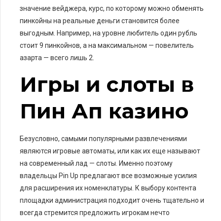
значение вейджера, курс, по которому можно обменять
пинкойны на реальные деньги становится более
выгодным. Например, на уровне любитель один рубль
стоит 9 пинкойнов, а на максимальном — повелитель
азарта — всего лишь 2.
Игры и слоты в
Пин Ап казино
Безусловно, самыми популярными развлечениями
являются игровые автоматы, или как их еще называют
на современный лад — слоты. Именно поэтому
владельцы Pin Up предлагают все возможные усилия
для расширения их номенклатуры. К выбору контента
площадки администрация подходит очень тщательно и
всегда стремится предложить игрокам нечто