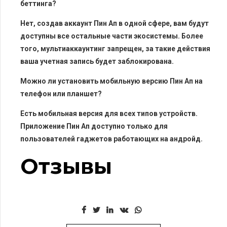
беттинга?
Нет, создав аккаунт Пин Ап в одной сфере, вам будут
доступны все остальные части экосистемы. Более
того, мультиаккаунтинг запрещен, за такие действия
ваша учетная запись будет заблокирована.
Можно ли установить мобильную версию Пин Ап на
телефон или планшет?
Есть мобильная версия для всех типов устройств.
Приложение Пин Ап доступно только для
пользователей гаджетов работающих на андройд.
Отзывы