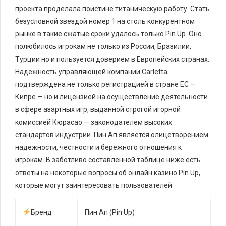
проекта проделала поистине титаническую работу. Стать
безусловной звездой номер 1 на столь конкурентном
рынке в такие сжатые сроки удалось только Pin Up. Оно
полюбилось игрокам не только из России, Бразилии,
Турции но и пользуется доверием в Европейских странах.
Надежность управляющей компании Carletta
подтверждена не только регистрацией в стране ЕС —
Кипре — но и лицензией на осуществление деятельности
в сфере азартных игр, выданной строгой игорной
комиссией Кюрасао — законодателем высоких
стандартов индустрии. Пин Ап является олицетворением
надежности, честности и бережного отношения к
игрокам. В заботливо составленной таблице ниже есть
ответы на некоторые вопросы об онлайн казино Pin Up,
которые могут заинтересовать пользователей.
Бренд
Пин Ап (Pin Up)