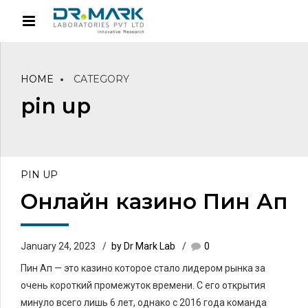
HOME
CATEGORY
pin up
PIN UP
Онлайн казино Пин Ап
January 24, 2023
by Dr Mark Lab
0
Пин Ап — это казино которое стало лидером рынка за
очень короткий промежуток времени. С его открытия
минуло всего лишь 6 лет, однако с 2016 года команда