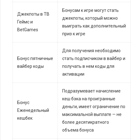
Бонусам к игре могут стать
Джекпоты в ТВ
джекпоты, который можно
Геймс и
выиграть как дополнительный
BetGames
приз к игре
Для получения необходимо
Бонус пятничные
стать подписчиком в вайбер и
вайбер коды
получать в нем коды для
активации
Подразумевает начисление
кеш бэка на проигранные
Бонус
деньги, имеет ограничение по
Еженедельный
максимальной выплате — не
кешбек
более десятикратного
объема бонуса