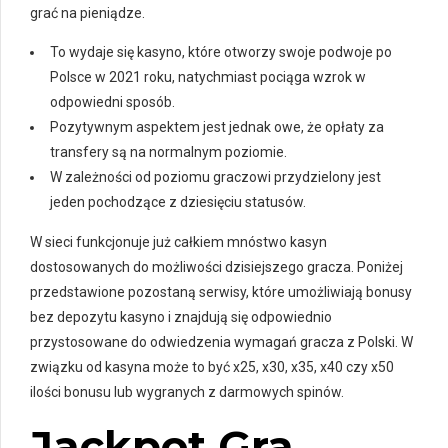
grać na pieniądze.
To wydaje się kasyno, które otworzy swoje podwoje po
Polsce w 2021 roku, natychmiast pociąga wzrok w
odpowiedni sposób.
Pozytywnym aspektem jest jednak owe, że opłaty za
transfery są na normalnym poziomie.
W zależności od poziomu graczowi przydzielony jest
jeden pochodzące z dziesięciu statusów.
W sieci funkcjonuje już całkiem mnóstwo kasyn
dostosowanych do możliwości dzisiejszego gracza. Poniżej
przedstawione pozostaną serwisy, które umożliwiają bonusy
bez depozytu kasyno i znajdują się odpowiednio
przystosowane do odwiedzenia wymagań gracza z Polski. W
związku od kasyna może to być x25, x30, x35, x40 czy x50
ilości bonusu lub wygranych z darmowych spinów.
Jackpot Gra