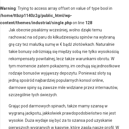
Warning
: Trying to access array offset on value of type bool in
/home/ttbzp1140z2g/public_html/wp-
content/themes/industrial/single.php
on line
128
Jak obecnie pisaliśmy wcześniej, wolno dzięki temu
rachować na od paru do kilkudziesięciu spinów na wybraną
grę czy też malutką sumę w € bądź złotówkach. Naturalnie
takie bonusy odróżniają się między sobą nie tylko wysokością
rekompensaty powitalnej, lecz także warunkami obrotu. W
tym momencie zatem pokażemy, im cechują się jednostkowe
rodzaje bonusów wyjąwszy depozytu. Ponieważ sloty są
jedną spośród najbardziej popularnych konsol online,
darmowe spiny są zawsze mile widziane przez internautów,
szczególnie tych świeżych.
Grając pod darmowych spinach, także mamy szansę w
wygraną jackpotu, jakkolwiek prawdopodobieństwo nie jest
wysokie. Duża wydaje się być za to szansa pod uzyskanie
pierwszych wygranych w kasynie, które zasilą nasze profil. W