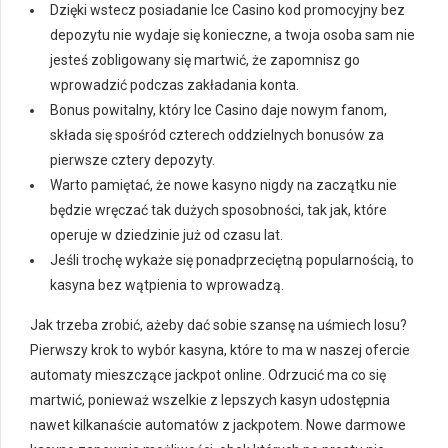
Dzięki wstecz posiadanie Ice Casino kod promocyjny bez
depozytu nie wydaje się konieczne, a twoja osoba sam nie
jesteś zobligowany się martwić, że zapomnisz go
wprowadzić podczas zakładania konta.
Bonus powitalny, który Ice Casino daje nowym fanom,
składa się spośród czterech oddzielnych bonusów za
pierwsze cztery depozyty.
Warto pamiętać, że nowe kasyno nigdy na zaczątku nie
będzie wręczać tak dużych sposobności, tak jak, które
operuje w dziedzinie już od czasu lat.
Jeśli trochę wykaże się ponadprzeciętną popularnością, to
kasyna bez wątpienia to wprowadzą.
Jak trzeba zrobić, ażeby dać sobie szansę na uśmiech losu?
Pierwszy krok to wybór kasyna, które to ma w naszej ofercie
automaty mieszczące jackpot online. Odrzucić ma co się
martwić, ponieważ wszelkie z lepszych kasyn udostępnia
nawet kilkanaście automatów z jackpotem. Nowe darmowe