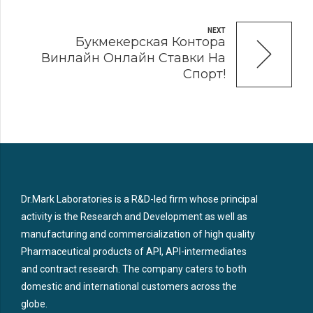
NEXT
Букмекерская Контора
Винлайн Онлайн Ставки На
Спорт!
Dr.Mark Laboratories is a R&D-led firm whose principal
activity is the Research and Development as well as
manufacturing and commercialization of high quality
Pharmaceutical products of API, API-intermediates
and contract research. The company caters to both
domestic and international customers across the
globe.