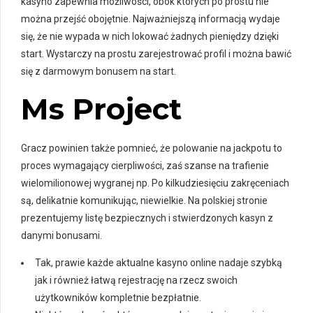
kasyno zapewnia możliwości, obok których po prostu nie
można przejść obojętnie. Najważniejszą informacją wydaje
się, że nie wypada w nich lokować żadnych pieniędzy dzięki
start. Wystarczy na prostu zarejestrować profil i można bawić
się z darmowym bonusem na start.
Ms Project
Gracz powinien także pomnieć, że polowanie na jackpotu to
proces wymagający cierpliwości, zaś szanse na trafienie
wielomilionowej wygranej np. Po kilkudziesięciu zakręceniach
są, delikatnie komunikując, niewielkie. Na polskiej stronie
prezentujemy listę bezpiecznych i stwierdzonych kasyn z
danymi bonusami.
Tak, prawie każde aktualne kasyno online nadaje szybką
jak i również łatwą rejestrację na rzecz swoich
użytkowników kompletnie bezpłatnie.