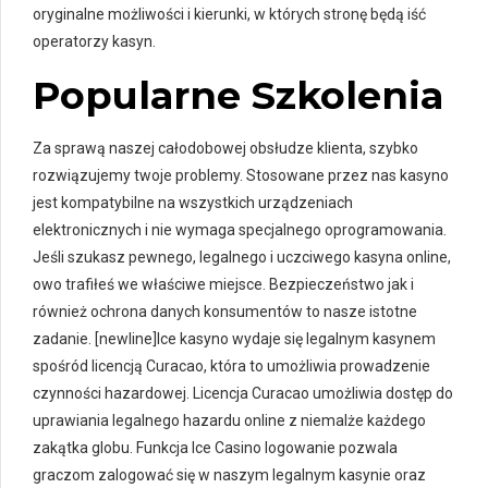
oryginalne możliwości i kierunki, w których stronę będą iść
operatorzy kasyn.
Popularne Szkolenia
Za sprawą naszej całodobowej obsłudze klienta, szybko
rozwiązujemy twoje problemy. Stosowane przez nas kasyno
jest kompatybilne na wszystkich urządzeniach
elektronicznych i nie wymaga specjalnego oprogramowania.
Jeśli szukasz pewnego, legalnego i uczciwego kasyna online,
owo trafiłeś we właściwe miejsce. Bezpieczeństwo jak i
również ochrona danych konsumentów to nasze istotne
zadanie. [newline]Ice kasyno wydaje się legalnym kasynem
spośród licencją Curacao, która to umożliwia prowadzenie
czynności hazardowej. Licencja Curacao umożliwia dostęp do
uprawiania legalnego hazardu online z niemalże każdego
zakątka globu. Funkcja Ice Casino logowanie pozwala
graczom zalogować się w naszym legalnym kasynie oraz