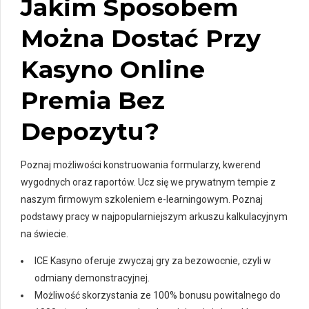
Jakim Sposobem
Można Dostać Przy
Kasyno Online
Premia Bez
Depozytu?
Poznaj możliwości konstruowania formularzy, kwerend
wygodnych oraz raportów. Ucz się we prywatnym tempie z
naszym firmowym szkoleniem e-learningowym. Poznaj
podstawy pracy w najpopularniejszym arkuszu kalkulacyjnym
na świecie.
ICE Kasyno oferuje zwyczaj gry za bezowocnie, czyli w
odmiany demonstracyjnej.
Możliwość skorzystania ze 100% bonusu powitalnego do