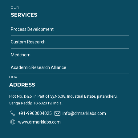
OUR
SERVICES
Process Development
Custom Research
Medchem
Academic Research Alliance
OUR
ADDRESS
Plot No. D-26, in Part of Sy.No.38, Industrial Estate, patancheru,
Sanga Reddy, TS-502319, India.
+91-9963004025
info@drmarklabs.com
www.drmarklabs.com