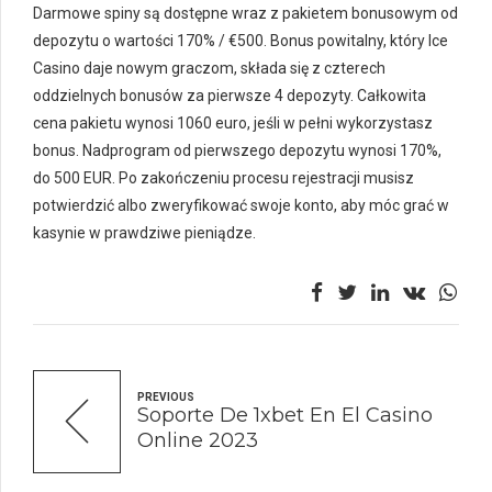
Darmowe spiny są dostępne wraz z pakietem bonusowym od
depozytu o wartości 170% / €500. Bonus powitalny, który Ice
Casino daje nowym graczom, składa się z czterech
oddzielnych bonusów za pierwsze 4 depozyty. Całkowita
cena pakietu wynosi 1060 euro, jeśli w pełni wykorzystasz
bonus. Nadprogram od pierwszego depozytu wynosi 170%,
do 500 EUR. Po zakończeniu procesu rejestracji musisz
potwierdzić albo zweryfikować swoje konto, aby móc grać w
kasynie w prawdziwe pieniądze.
PREVIOUS
Soporte De 1xbet En El Casino
Online 2023