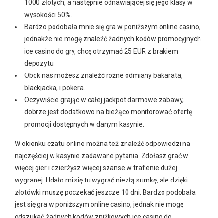
1000 złotych, a następnie odnawiającej się jego klasy w
wysokości 50%.
Bardzo podobała mnie się gra w poniższym online casino,
jednakże nie mogę znaleźć żadnych kodów promocyjnych
ice casino do gry, chcę otrzymać 25 EUR z brakiem
depozytu.
Obok nas możesz znaleźć różne odmiany bakarata,
blackjacka, i pokera.
Oczywiście grając w całej jackpot darmowe zabawy,
dobrze jest dodatkowo na bieżąco monitorować ofertę
promocji dostępnych w danym kasynie.
W okienku czatu online można też znaleźć odpowiedzi na
najczęściej w kasynie zadawane pytania. Zdołasz grać w
więcej gier i dzierżysz więcej szanse w trafienie dużej
wygranej. Udało mi się tu wygrać niezłą sumkę, ale dzięki
złotówki muszę poczekać jeszcze 10 dni. Bardzo podobała
jest się gra w poniższym online casino, jednak nie mogę
odszukać żadnych kodów zniżkowych ice casino do