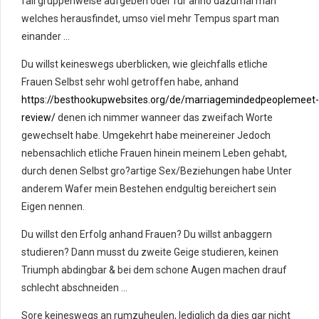
fall gruppenweise aufgeben oder fur anno dazumal man
welches herausfindet, umso viel mehr Tempus spart man
einander …
Du willst keineswegs uberblicken, wie gleichfalls etliche
Frauen Selbst sehr wohl getroffen habe, anhand
https://besthookupwebsites.org/de/marriagemindedpeoplemeet-
review/
denen ich nimmer wanneer das zweifach Worte
gewechselt habe. Umgekehrt habe meinereiner Jedoch
nebensachlich etliche Frauen hinein meinem Leben gehabt,
durch denen Selbst gro?artige Sex/Beziehungen habe Unter
anderem Wafer mein Bestehen endgultig bereichert sein
Eigen nennen.
Du willst den Erfolg anhand Frauen? Du willst anbaggern
studieren? Dann musst du zweite Geige studieren, keinen
Triumph abdingbar & bei dem schone Augen machen drauf
schlecht abschneiden …
Sore keineswegs an rumzuheulen, lediglich da dies gar nicht