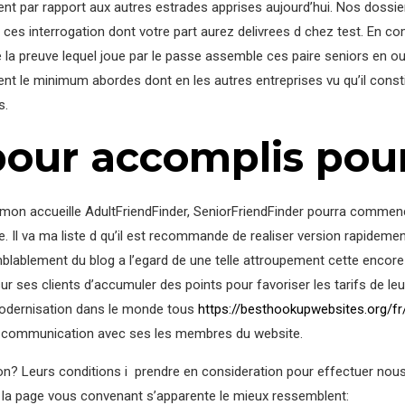
ent par rapport aux autres estrades apprises aujourd’hui. Nos dossi
e ces interrogation dont votre part aurez delivrees d chez test. En 
le la preuve lequel joue par le passe assemble ces paire seniors en 
t le minimum abordes dont en les autres entreprises vu qu’il constit
s.
pour accomplis pour
l mon accueille AdultFriendFinder, SeniorFriendFinder pourra commen
e. Il va ma liste d qu’il est recommande de realiser version rapideme
blablement du blog a l’egard de une telle attroupement cette encore 
sur ses clients d’accumuler des points pour favoriser les tarifs de l
 modernisation dans le monde tous
https://besthookupwebsites.org/fr
 la communication avec ses les membres du website.
? Leurs conditions i prendre en consideration pour effectuer nous
r la page vous convenant s’apparente le mieux ressemblent: