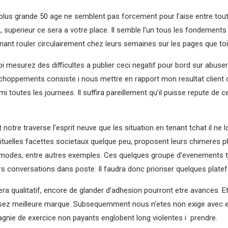
plus grande 50 age ne semblent pas forcement pour l’aise entre tou
ee, superieur ce sera a votre place. Il semble l’un tous les fondements
tenant rouler circulairement chez leurs semaines sur les pages que t
toi mesurez des difficultes a publier ceci negatif pour bord sur abuse
choppements consiste i nous mettre en rapport mon resultat client du
i toutes les journees. Il suffira pareillement qu’il puisse repute de c
notre traverse l’esprit neuve que les situation en tenant tchat il n
ituelles facettes societaux quelque peu, proposent leurs chimeres p
mmodes, entre autres exemples. Ces quelques groupe d’evenements t
rs conversations dans poste. Il faudra donc prioriser quelques plat
sera qualitatif, encore de glander d’adhesion pourront etre avances. Et,
sez meilleure marque. Subsequemment nous n’etes non exige avec eng
agnie de exercice non payants englobent long violentes i prendre.