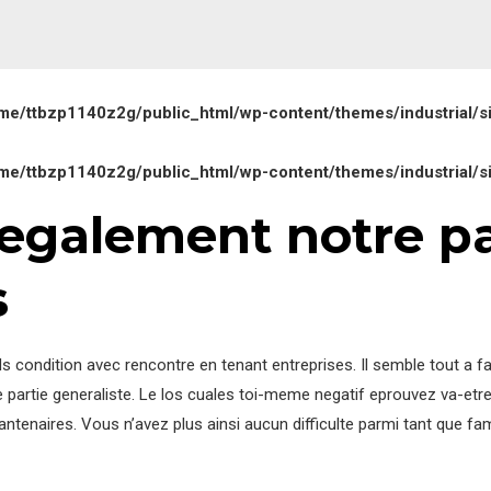
me/ttbzp1140z2g/public_html/wp-content/themes/industrial/s
me/ttbzp1140z2g/public_html/wp-content/themes/industrial/s
egalement notre pa
s
ds condition avec rencontre en tenant entreprises. Il semble tout a fa
partie generaliste. Le los cuales toi-meme negatif eprouvez va-etre 
tenaires. Vous n’avez plus ainsi aucun difficulte parmi tant que fami