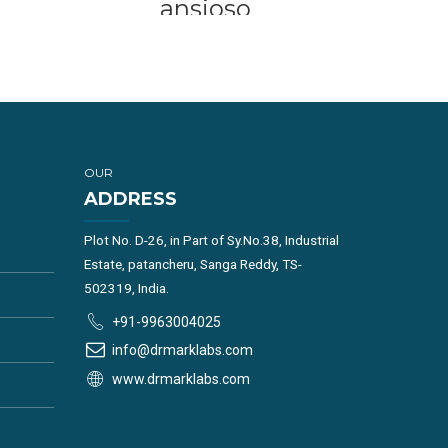
ansioso
OUR
ADDRESS
Plot No. D-26, in Part of Sy.No.38, Industrial
Estate, patancheru, Sanga Reddy, TS-
502319, India.
+91-9963004025
info@drmarklabs.com
www.drmarklabs.com