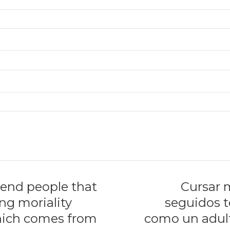
o end people that
Cursar 
ing moriality
seguidos t
hich comes from
como un adult