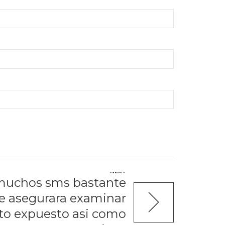
NEXT
muchos sms bastante
e asegurara examinar
o expuesto asi­ como