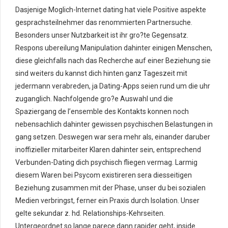
Dasjenige Moglich-Internet dating hat viele Positive aspekte
gesprachsteilnehmer das renommierten Partnersuche.
Besonders unser Nutzbarkeit ist ihr gro?te Gegensatz.
Respons ubereilung Manipulation dahinter einigen Menschen,
diese gleichfalls nach das Recherche auf einer Beziehung sie
sind weiters du kannst dich hinten ganz Tageszeit mit
jedermann verabreden, ja Dating-Apps seien rund um die uhr
zuganglich. Nachfolgende gro?e Auswahl und die
Spaziergang de l’ensemble des Kontakts konnen noch
nebensachlich dahinter gewissen psychischen Belastungen in
gang setzen. Deswegen war sera mehr als, einander daruber
inoffizieller mitarbeiter Klaren dahinter sein, entsprechend
Verbunden-Dating dich psychisch fliegen vermag. Larmig
diesem Waren bei Psycom existireren sera diesseitigen
Beziehung zusammen mit der Phase, unser du bei sozialen
Medien verbringst, ferner ein Praxis durch Isolation. Unser
gelte sekundar z. hd. Relationships-Kehrseiten.
Untergeordnet so lange parece dann rapider geht, inside